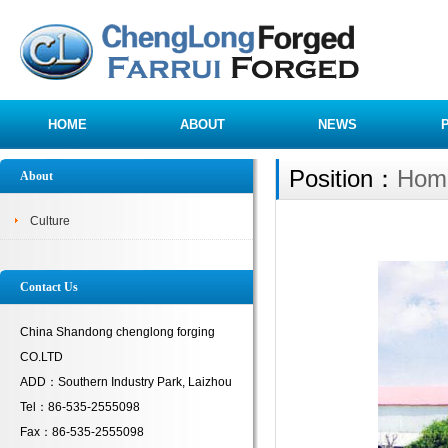
HOME
ABOUT
NEWS
Position：
Hom
About
Culture
Contact Us
China Shandong chenglong forging
CO.LTD
ADD：Southern Industry Park, Laizhou
Tel：86-535-2555098
Fax：86-535-2555098