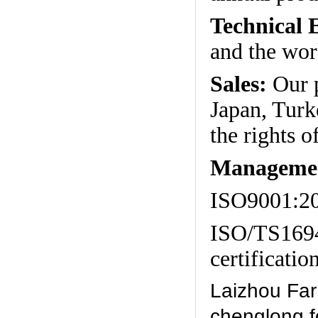
Technical 
and the wor
Sales:
Our 
Japan, Turk
the rights 
Management
ISO9001:2
ISO/TS169
certification
Laizhou Far
chenglong fo